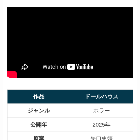
作品
ドールハウス
ジャンル
ホラー
公開年
2025年
原案
矢口史靖