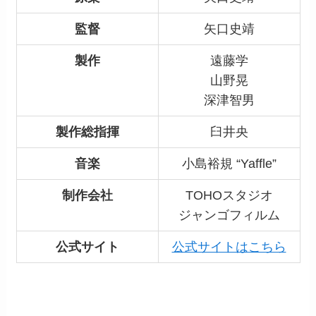
監督
矢口史靖
製作
遠藤学
山野晃
深津智男
製作総指揮
臼井央
音楽
小島裕規 “Yaffle”
制作会社
TOHOスタジオ
ジャンゴフィルム
公式サイト
公式サイトはこちら