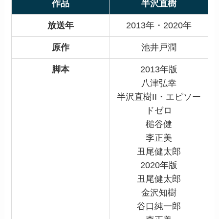
作品
半沢直樹
放送年
2013年・2020年
原作
池井戸潤
脚本
2013年版
八津弘幸
半沢直樹II・エピソー
ドゼロ
槌谷健
李正美
丑尾健太郎
2020年版
丑尾健太郎
金沢知樹
谷口純一郎