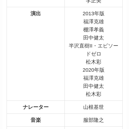
李正美
演出
2013年版
福澤克雄
棚澤孝義
田中健太
半沢直樹II・エピソー
ドゼロ
松木彩
2020年版
福澤克雄
田中健太
松木彩
ナレーター
山根基世
音楽
服部隆之