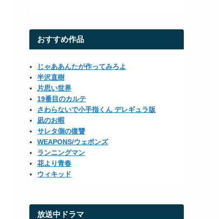
おすすめ作品
じゃああんたが作ってみろよ
半沢直樹
片思い世界
19番目のカルテ
さわらないで小手指くん デレギュラ版
凪のお暇
サレタ側の復讐
WEAPONS/ウェポンズ
ランニングマン
花より青春
ウィキッド
放送中ドラマ