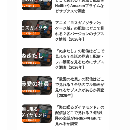
どこで見れる？見逃し配信を
NetflixやAmazonプライムな
どサブクスで調査
アニメ『ヨスガノソラ パッ
ケージ版』の配信はどこで見
れる？各バージョンのサブス
ク情報【2026年】
『ぬきたし』の配信はどこで
見れる？全話の見逃し配信・
フル動画を見るためにサブス
ク調査【2026年】
『最愛の社員』の配信はどこ
で見れる？全話のフル動画が
見れるサブスクがあるか調査
【2026年】
『海に眠るダイヤモンド』の
配信はどこで見れる？4話以
降の全話がNetflixやHuluで
見れるか調査