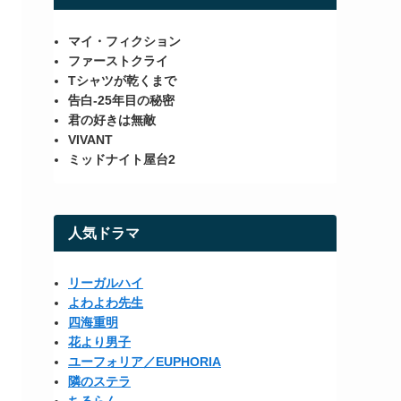
マイ・フィクション
ファーストクライ
Tシャツが乾くまで
告白-25年目の秘密
君の好きは無敵
VIVANT
ミッドナイト屋台2
人気ドラマ
リーガルハイ
よわよわ先生
四海重明
花より男子
ユーフォリア／EUPHORIA
隣のステラ