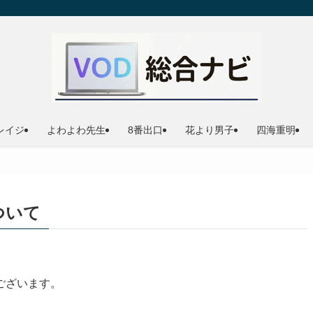
レイジ
よわよわ先生
8番出口
花より男子
四海重明
ついて
ございます。