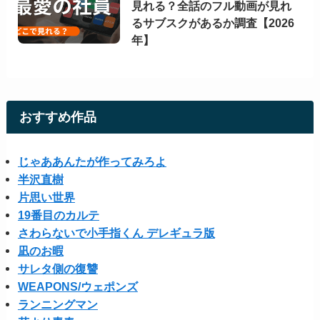
見れる？全話のフル動画が見れ
るサブスクがあるか調査【2026
年】
おすすめ作品
じゃああんたが作ってみろよ
半沢直樹
片思い世界
19番目のカルテ
さわらないで小手指くん デレギュラ版
凪のお暇
サレタ側の復讐
WEAPONS/ウェポンズ
ランニングマン