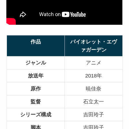
作品
バイオレット・エヴ
ァガーデン
ジャンル
アニメ
放送年
2018年
原作
暁佳奈
監督
石立太一
シリーズ構成
吉田玲子
脚本
吉田玲子