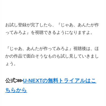
お試し登録が完了したら、『じゃあ、あんたが作
ってみろよ』を視聴できるようになりますよ。
『じゃあ、あんたが作ってみろよ』視聴後は、ほ
かの作品で面白そうなものも試し見していきまし
ょう。
公式⋙
U-NEXTの無料トライアルはこ
ちらから