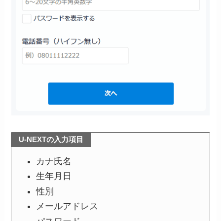
U-NEXTの入力項目
カナ氏名
生年月日
性別
メールアドレス