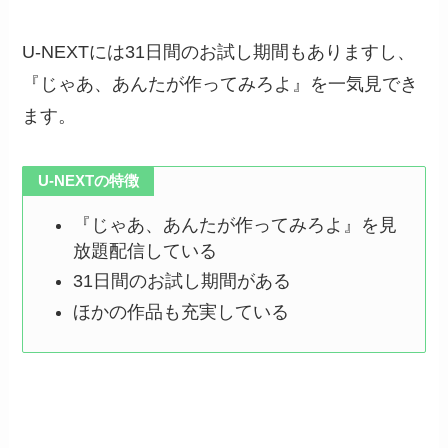
U-NEXTには31日間のお試し期間もありますし、
『じゃあ、あんたが作ってみろよ』を一気見でき
ます。
U-NEXTの特徴
『じゃあ、あんたが作ってみろよ』を見
放題配信している
31日間のお試し期間がある
ほかの作品も充実している