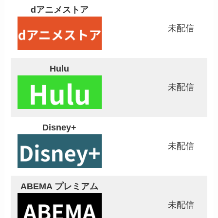
dアニメストア
未配信
Hulu
未配信
Disney+
未配信
ABEMA プレミアム
未配信