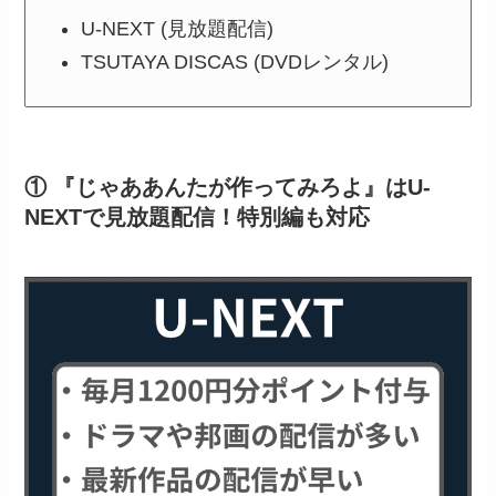
U-NEXT (見放題配信)
TSUTAYA DISCAS (DVDレンタル)
① 『じゃああんたが作ってみろよ』はU-
NEXTで見放題配信！特別編も対応