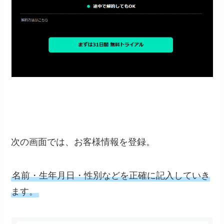
次の画面では、お客様情報を登録。
名前・生年月日・性別などを正確に記入していき
ます。