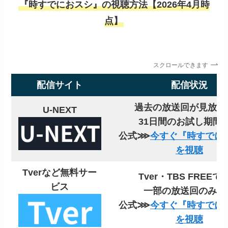
『時すでにおスシ』の視聴方法【2026年4月時
点】
スクロールできます
配信サイト
配信状況
過去の放送回が見放題
U-NEXT
31日間のお試し期間
公式⋙
今すぐ『時すでに
を視聴
Tverなど無料サー
Tver・TBS FREEで
ビス
一部の放送回のみ対
公式⋙
今すぐ『時すでに
を視聴