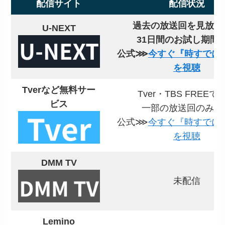
配信サイト
配信状況
過去の放送回を見放題
U-NEXT
31日間のお試し期間
公式⋙
今すぐ『時すでに
を視聴
Tverなど無料サー
Tver・TBS FREEで
ビス
一部の放送回のみ対
公式⋙
今すぐ『時すでに
を視聴
DMM TV
未配信
Lemino