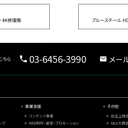
 4K修復版
ブルースチール H
03-6456-3990
メー
こちら
事業支援
その他
コンテンツ事業
自主上映
ング
WEB制作・運営・プロモーション
NILE大商