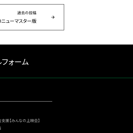
過去の投稿
Dニューマスター版
ルフォーム
会支援【みんなの上映会】
店