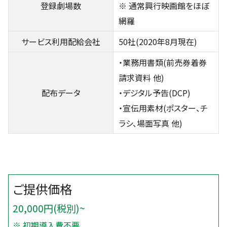
登録劇場数
※ 通常興行映画館をほぼ
網羅
サービス利用配給会社
50社(2020年8月現在)
・業務用書類(前売券着券
請求資料 他)
配布データ
・デジタル予告(DCP)
・宣伝用素材(ポスター、チ
ラシ、場面写真 他)
20,000円(税別)~
※ 初期導入費不要