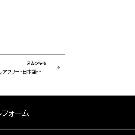
過去の投稿
「みんなの上映会 」［バリアフリー・日本語吹替上映スケジュール提供開始］ニュースが取り上げられました
ルフォーム