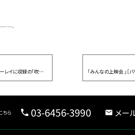
——-
『デルタ・フォース』ブルーレイに収録の「吹替完声版」「TV放送再現版本編」について
03-6456-3990
メー
こちら