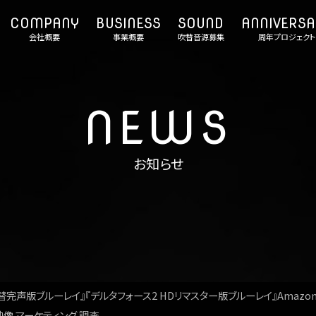
会社概要
事業概要
吹替音源募集
周年プロジェクト
NEWS
お知らせ
替完声版ブルーレイ』『デルタフォース2 HDリマスター版ブルーレイ』Amazo
映像 マーケティング 調査