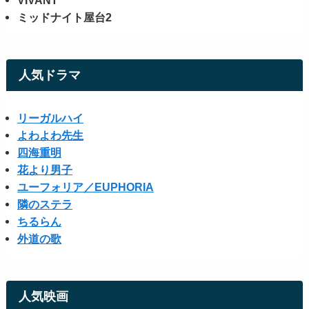
ミッドナイト屋台2
人気ドラマ
リーガルハイ
よわよわ先生
四海重明
花より男子
ユーフォリア／EUPHORIA
隣のステラ
ちるらん
外道の歌
人気映画