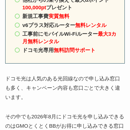
100,000pt
プレゼント
新規
工事費
実質無料
v6プラス対応ルーター
無料レンタル
工事前にモバイルWi-Fiルーター
最大3カ
月無料レンタル
ドコモ光専用
無料訪問サポート
ドコモ光は人気のある光回線なので申し込み窓口
も多く、キャンペーン内容も窓口ごとで大きく違
います。
その中でも2026年8月にドコモ光を申し込みできる
のはGMOとくとくBBがお得に申し込みできる窓口