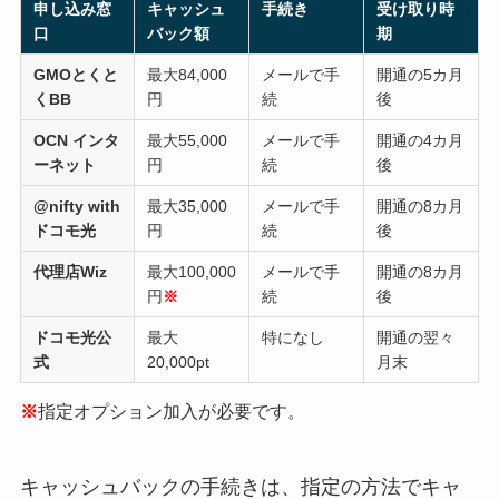
申し込み窓
キャッシュ
手続き
受け取り時
口
バック額
期
GMOとくと
最大84,000
メールで手
開通の5カ月
くBB
円
続
後
OCN インタ
最大55,000
メールで手
開通の4カ月
ーネット
円
続
後
@nifty with
最大35,000
メールで手
開通の8カ月
ドコモ光
円
続
後
代理店Wiz
最大100,000
メールで手
開通の8カ月
円
※
続
後
ドコモ光公
最大
特になし
開通の翌々
式
20,000pt
月末
※
指定オプション加入が必要です。
キャッシュバックの手続きは、指定の方法でキャ