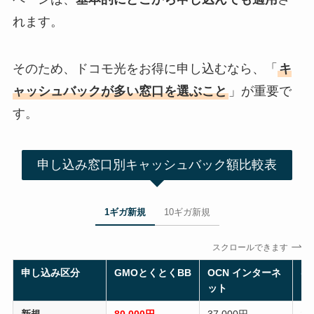
れます。
そのため、ドコモ光をお得に申し込むなら、「
キ
ャッシュバックが多い窓口を選ぶこと
」が重要で
す。
申し込み窓口別キャッシュバック額比較表
1ギガ新規
10ギガ新規
スクロールできます
申し込み区分
GMOとくとくBB
OCN インターネ
@n
ット
新規
80,000円
37,000円
20