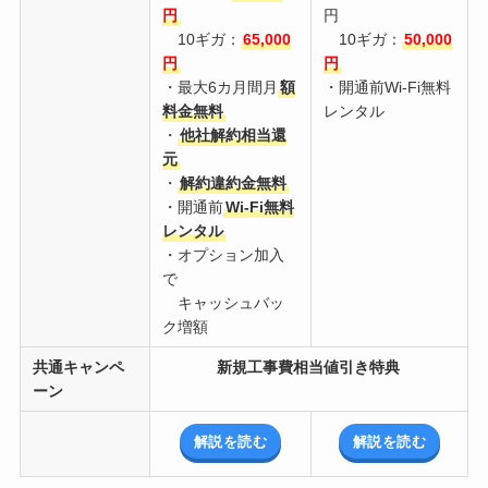
円
円
10ギガ：
65,000
10ギガ：
50,000
円
円
・最大6カ月間月
額
・開通前Wi-Fi無料
料金無料
レンタル
・
他社解約相当還
元
・
解約違約金無料
・開通前
Wi-Fi無料
レンタル
・オプション加入
で
キャッシュバッ
ク増額
共通キャンペ
新規工事費相当値引き特典
ーン
解説を読む
解説を読む