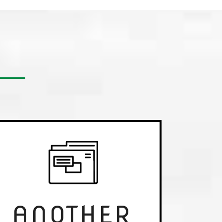
ージ（ブランドストア）を開設しました
.様に「専門サービス業界のWebメディア」として
た。
販売終了！ 特別オンライン試写実施中！】TVシリ
惑星 I＆II』
ブルーレイに収録の「吹替完声版」「TV放送再現
日本語吹替完声版ブルーレイ』『デルタフォース2
ーレイ』Amazonでの販売開始のお知らせ（重