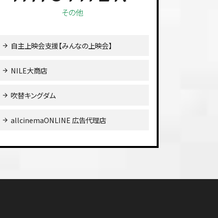
その他
」［バリアフリー・日本語吹替上映スケジュール提
自主上映会支援【みんなの上映会】
取り上げられました
NILE大商店
年コレクターズ・エディション』緊急のお知らせ
吹替キングダム
日本上陸35周年記念 ギガ爆全部盛りブルーレイ
allcinemaONLINE 広告代理店
定のお知らせ
月）事務所を移転しました
ンライン試写サービス開始！
ューアルしました。