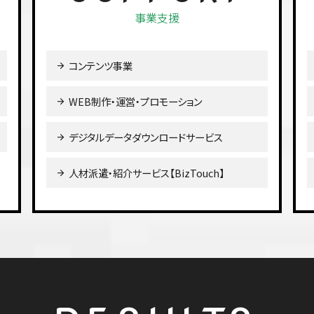
要）
事業支援
2024.04.15
「みんなの上映会 
お知らせ
コンテンツ事業
供開始］ニュースが
WEB制作・運営・プロモーション
2023.06.09
『ゾンビ 製作45周
お知らせ
デジタルデータダウンロードサービス
2022.12.09
『俺がハマーだ！ 
お知らせ
人材派遣・紹介サービス【BizTouch】
BOX』新発売日決
2021.03.01
2021年3月8日（
お知らせ
2020.09.09
プレスセンター オ
お知らせ
2019.11.11
ホームページをリニ
お知らせ