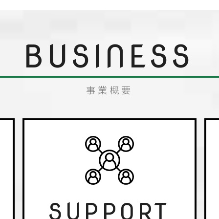
2025.08.22
Amazonストアペ
お知らせ
2025.05.29
しなやかHR Lab
お知らせ
当社が掲載されまし
事業概要
2025.05.12
【6/30ブルーレイ
お知らせ
ーズ版『デューン 砂の
2025.01.17
『デルタ・フォース』
お知らせ
版本編」について
2025.01.06
『デルタ・フォース 
お知らせ
HDリマスター版ブル