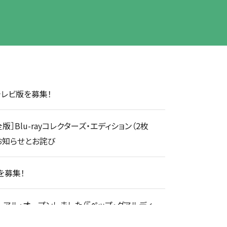
テレビ版を募集！
］Blu-rayコレクターズ・エディション（2枚
お知らせとお詫び
）を募集！
アル・オープンしました（『ペップ・グアルディ
』）