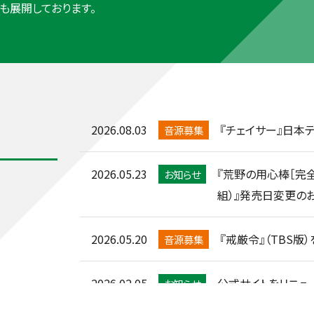
も展開しております。
2026.08.03
『チェイサー』日本
音源募集
2026.05.23
『荒野の用心棒［完全版
お知らせ
組）』発売日変更の
2026.05.20
『戒厳令』（TBS版
音源募集
2026.02.05
公式サイトをリニュー
お知らせ
オラのFCバルセロナ